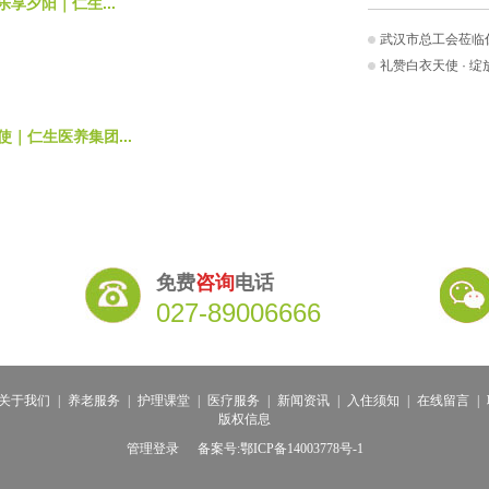
 乐享夕阳｜仁生...
武汉市总工会莅临仁
礼赞白衣天使 · 绽放
｜仁生医养集团...
免费
咨询
电话
027-89006666
关于我们
|
养老服务
|
护理课堂
|
医疗服务
|
新闻资讯
|
入住须知
|
在线留言
|
版权信息
管理登录
备案号:鄂ICP备14003778号-1