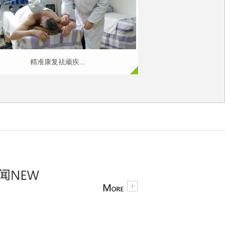
精准康复祛顽疾...